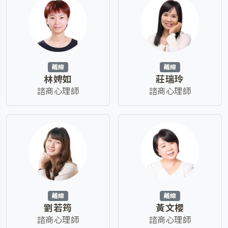
離線
離線
林娉如
莊瑞玲
諮商心理師
諮商心理師
離線
離線
劉若筠
黃文櫻
諮商心理師
諮商心理師