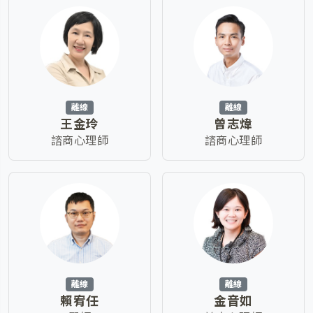
離線
離線
王金玲
曾志煒
諮商心理師
諮商心理師
離線
離線
賴宥任
金音如