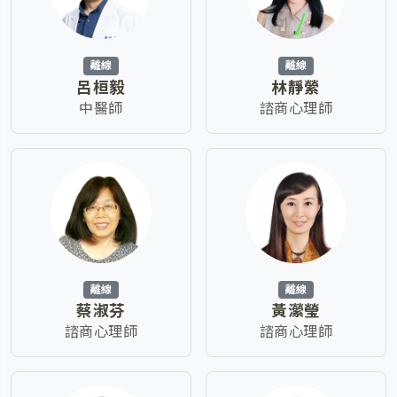
離線
離線
呂桓毅
林靜縈
中醫師
諮商心理師
離線
離線
蔡淑芬
黃瀠瑩
諮商心理師
諮商心理師