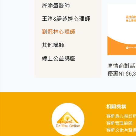
許添盛醫師
王淳&湯詠婷心理師
劉冠林心理師
其他講師
線上公益講座
高情商對話&
優惠NT$6,3
相關機構
賽斯身心靈診
賽斯管理顧問
賽斯文化有聲