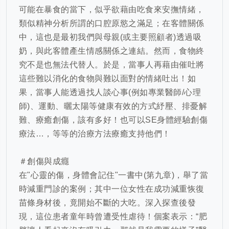
可能在暴食的當下，似乎欲藉由吃食來安撫情緒，
類似精神分析所謂的口腔原慾之滿足；在客體關係
中，這也是最初我們與母親
(
或主要照顧者
)
透過吸
奶，與此客體產生情感關係之連結。然而，食物終
究不是也無法代替人。於是，當事人再藉由催吐將
這些難以消化的食物與難以面對的情緒吐出！如
果，當事人能透過找人談心事
(
例如專業醫師
/
心理
師
)
、運動、曬太陽等健康有效的方式紓壓、排憂解
難、療癒創傷，該有多好！也可以
SE
身體經驗創傷
療法…，等等的治療方法療癒支持他們！
＃創傷與成癮
在
"
心靈的傷，身體會記住
"
一書中
(
第九章
)
，舉了當
時減重門診的案例；其中一位女性在成功減重恢復
苗條身材後，竟開始不斷的大吃。深入探查後發
現，這位患者童年時曾遭受性虐待！個案表示：“肥