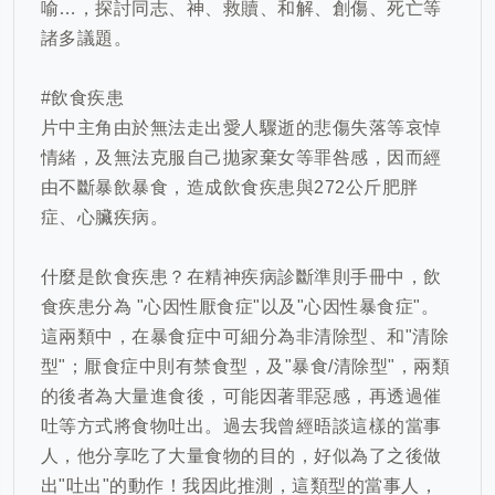
喻…，探討同志、神、救贖、和解、創傷、死亡等
諸多議題。
#
飲食疾患
片中主角由於無法走出愛人驟逝的悲傷失落等哀悼
情緒，及無法克服自己拋家棄女等罪咎感，因而經
由不斷暴飲暴食，造成飲食疾患與
272
公斤肥胖
症、心臟疾病。
什麼是飲食疾患？在精神疾病診斷準則手冊中，飲
食疾患分為
"
心因性厭食症
"
以及
"
心因性暴食症
"
。
這兩類中，在暴食症中可細分為非清除型、和
"
清除
型
"
；厭食症中則有禁食型，及
"
暴食
/
清除型
"
，兩類
的後者為大量進食後，可能因著罪惡感，再透過催
吐等方式將食物吐出。過去我曾經晤談這樣的當事
人，他分享吃了大量食物的目的，好似為了之後做
出
"
吐出
"
的動作！我因此推測，這類型的當事人，