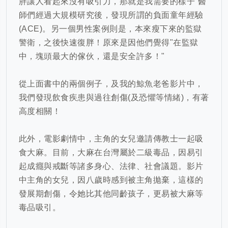
胖讓人看起來沒有吸引力，那就是我需要的樣子”醫
師們經過大規模研究後，發現所謂的負面童年經驗
(ACE)
。另一個男性案例則是，本來瘦下來的監獄
警衛，之後快速復胖！原來是因他們覺得
"
在監獄
中，塊頭最大的傢伙，還是安全許多！
"
從上面書中的兩個例子，及我的鯨魚老爸影片中，
我們發現飲食疾患與過往創傷
(
及恐懼等情緒
)
，有著
高度相關！
此外，電影劇情中，主角的女兒邀請傳教士一起吸
食大麻。目前，大麻在台灣屬於二級毒品，因易引
起成癮與戒斷等諸多身心、法律、社會議題。影片
中主角的女兒，因八歲時感到被主角拋棄，這樣的
發展期創傷，令她比其他同齡孩子，更易被大麻等
毒品吸引。