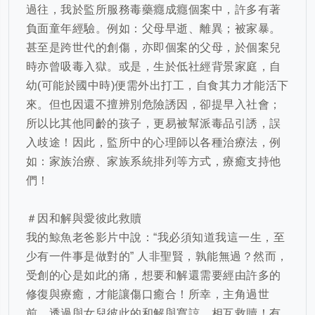
過往，我於監所服務毒藥癮成癮個案中，許多有著
負面童年經驗。例如：父母早逝、離異；被家暴。
甚至是跨世代的創傷，亦即個案的父母，於個案兒
時亦曾吸毒入獄。或是，生於低社經背景家庭，自
幼
(
可能於國中時
)
便需外出打工，自食其力才能活下
來。但也因還不擅辨別危險誘因，卻提早入社會；
所以比其他同齡的孩子，更易被幫派毒品引誘，誤
入歧途！因此，監所中的心理師以各種治療法，例
如：家族治療、家族系統排列等方式，療癒支持他
們！
＃因和解與愛彼此救贖
我的鯨魚老爸影片中說：“我必須知道我這一生，至
少有一件事是做對的” 人非聖賢，孰能無過？然而，
受創的心是如此的痛，想要和解還需要經由許多的
修復與療癒，才能讓傷口癒合！所幸，主角過世
前，透過與女兒彼此的和解與寬諒，相互救贖！有