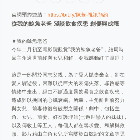
官網預約連結：
https://bit.ly/陳萱-視訊預約
從我的鯨魚老爸 淺談飲食疾患 創傷與成癮
＃我的鯨魚老爸
今年二月初至電影院觀賞
"
我的鯨魚老爸
"
，結局時
因主角過世前終與女兒和解，令我感動紅了眼眶！
這是一部關於同志父親，為了愛人拋妻棄女，卻在
愛人驟逝後，因難以從巨大的哀傷失落、罪咎感等
情緒中走出，經由不斷過度暴飲暴食之飲食疾患，
造成難以挽回的心臟衰竭。所幸，主角離世前努力
與女兒、前妻修復曾破裂之關係！劇中，包括主
角、女兒、前妻、好友護理師
(
已過世戀人的妹妹
)
，
以及傳教士等五人，每個人都在尋求愛、和解與救
贖。影片藉由主角女兒所寫關於白鯨記的文章等隱