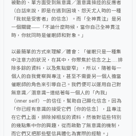
被動的、單方面受到無意識／潛意識操控的反應者
（白話來說，即是在遇到困境、怨天尤人時的一種
「我就是受害者」的信念）。而「全神貫注」是另
一個關鍵
「不論什麼時候，當你自己全神貫注
——
時，你就同時是催眠師和對象。」
以最簡單的方式來理解／體會：「催眠只是一種集
中注意力的狀況，在其中，你聚焦於信念之上……排
除多餘的資料，以及焦點變窄」，所以，隨著每一
個人的自我覺察與專注，甚至不需要另一個人擔當
催眠師的角色來引導自己。我們便可以運用自己對
無意識／潛意識—連結著每一個人的「內我」
（inner self）—的信任，幫助自己顯化信念，因為
「你已經有意識的接受它們［你的信念］，且專注
在它們上面，排除掉相反的資料，然後對這些特別
的幾點集中你的興趣，從而啟動了無意識的機制，
而它們又把那些堅信具體化為實際的經驗。」