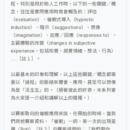
程，特別是用於助人工作時，以下的一些關鍵／概
念，往往是實際應用時常會觸及的：評估
（evaluation）、催眠式導入（hypnotic
induction）、暗示（suggestions）、想像
（imagination）、反應／回應（responses to）、
主觀體驗的改變（changes in subjective
experience，包括知覺、感覺情緒、想法、行為）
……［註１］。
以最基本的印象和理解，以上這些關鍵／概念都需
要以「過程」的脈絡來體會、應用，甚至可以想像
為是「活生生」的。（順著彼此的好奇，本系列會
為大家逐一介紹和講解以上的種種。）
以賽斯取向的催眠應用來說，在開始的時候，當我
們爬梳賽斯資料，「催眠」一詞，第一次的出現是
羅（Rob）［註２］向賽斯提問的：「我們跟你