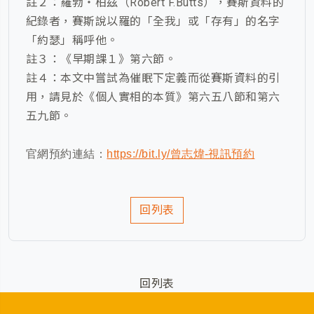
註２：羅勃‧柏茲（Robert F.Butts），賽斯資料的
紀錄者，賽斯說以羅的「全我」或「存有」的名字
「約瑟」稱呼他。
註３：《早期課１》第六節。
註４：本文中嘗試為催眠下定義而從賽斯資料的引
用，請見於《個人實相的本質》第六五八節和第六
五九節。
官網預約連結：
https://bit.ly/曾志煒-視訊預約
回列表
回列表