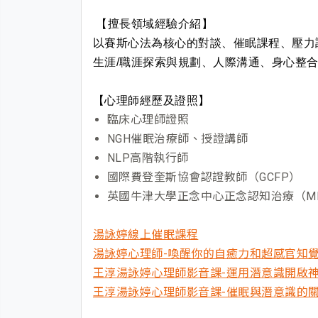
【擅長領域經驗介紹】
以賽斯心法為核心的對談、催眠課程、壓力
生涯/職涯探索與規劃、人際溝通、身心整
【心理師經歷及證照】
臨床心理師證照
NGH催眠治療師、授證講師
NLP高階執行師
國際費登奎斯協會認證教師（GCFP）
英國牛津大學正念中心正念認知治療（M
湯詠婷線上催眠課程
湯詠婷心理師-喚醒你的自癒力和超感官知
王淳湯詠婷心理師影音課-運用潛意識開啟
王淳湯詠婷心理師影音課-催眠與潛意識的