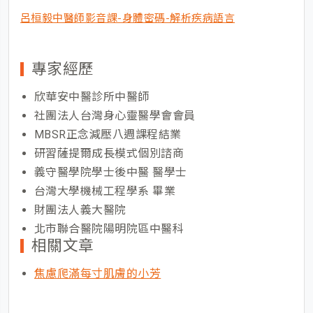
呂桓毅中醫師影音課-身體密碼-解析疾病語言
專家經歷
欣華安中醫診所中醫師
社團法人台灣身心靈醫學會會員
MBSR正念減壓八週課程結業
研習薩提爾成長模式個別諮商
義守醫學院學士後中醫 醫學士
台灣大學機械工程學系 畢業
財團法人義大醫院
北市聯合醫院陽明院區中醫科
相關文章
焦慮爬滿每寸肌膚的小芳