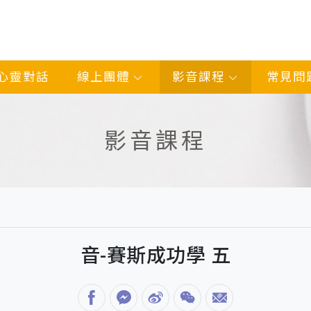
心靈對話
線上團體
影音課程
常見問
影音課程
音-賽斯成功學 五