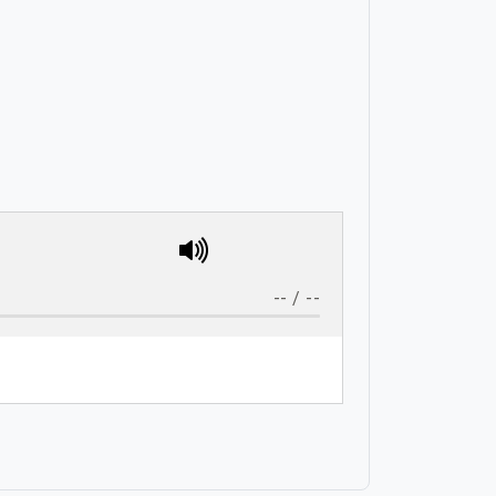
--
/
--