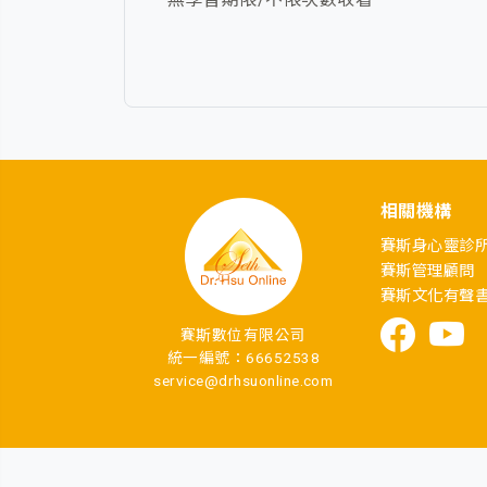
相關機構
賽斯身心靈診
賽斯管理顧問
賽斯文化有聲
賽斯數位有限公司
統一編號：66652538
service@drhsuonline.com