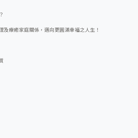
？
理及療癒家庭關係，邁向更圓滿幸福之人生！
質