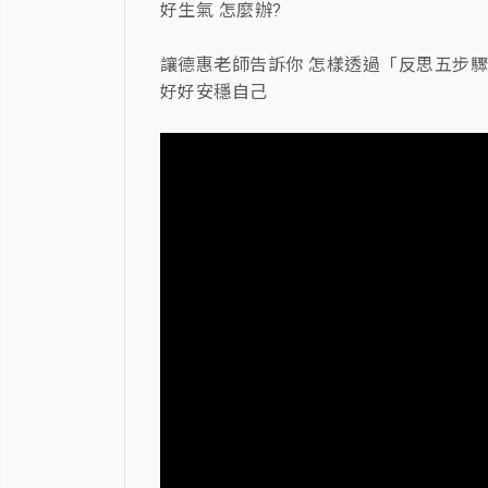
好生氣 怎麼辦?
讓德惠老師告訴你 怎樣透過「反思五步
好好安穩自己