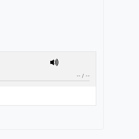
--
/
--