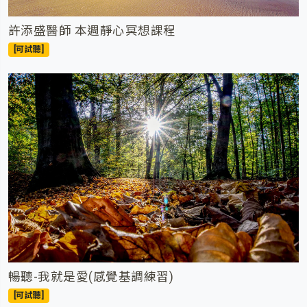
許添盛醫師 本週靜心冥想課程
[可試聽]
暢聽-我就是愛(感覺基調練習)
[可試聽]