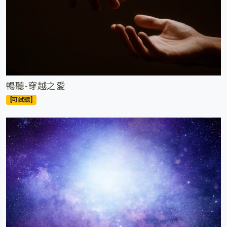
暢聽-穿越之愛
[可試聽]