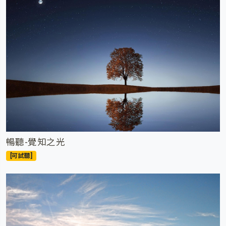
暢聽-覺知之光
[可試聽]