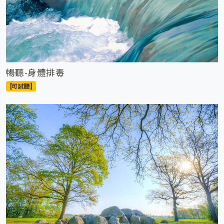
暢聽-身體排毒
[可試聽]