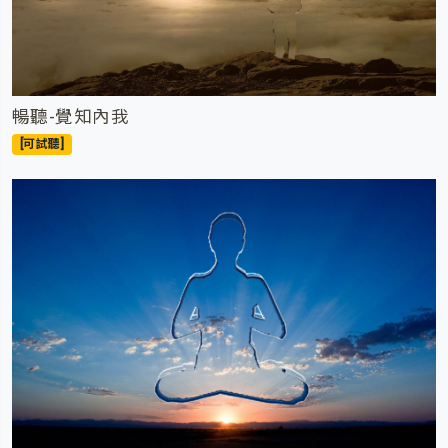
暢聽-覺知內我
[可試聽]