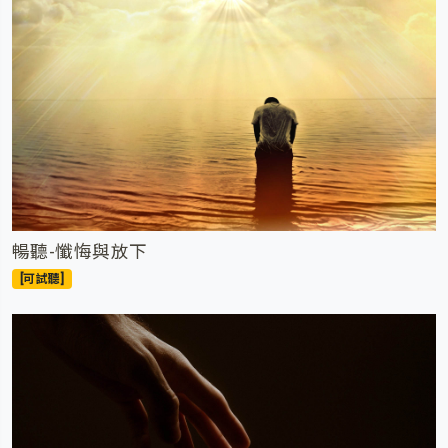
暢聽-懺悔與放下
[可試聽]