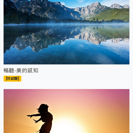
暢聽-美的感知
[可試聽]