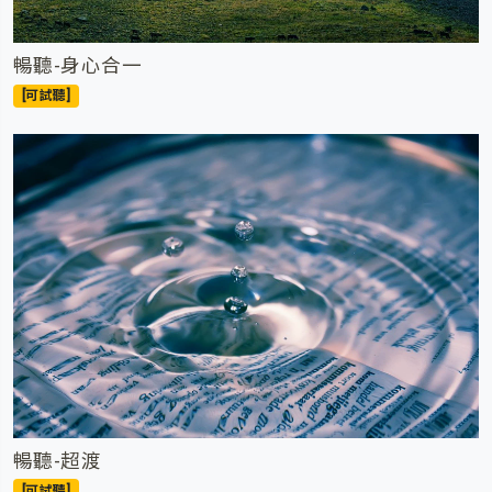
暢聽-身心合一
[可試聽]
暢聽-超渡
[可試聽]