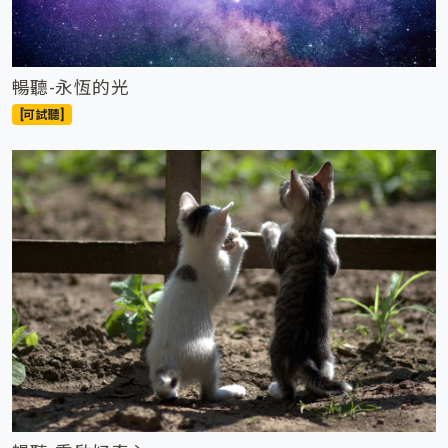
暢聽-永恆的光
[可試聽]