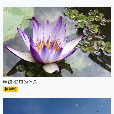
暢聽-健康的信念
[可試聽]