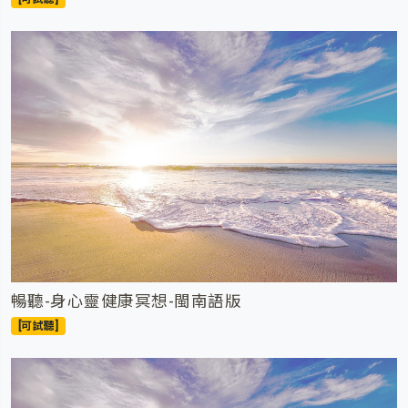
暢聽-身心靈健康冥想-閩南語版
[可試聽]