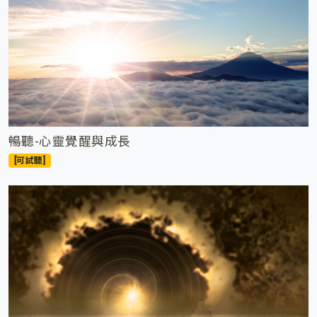
暢聽-心靈覺醒與成長
[可試聽]