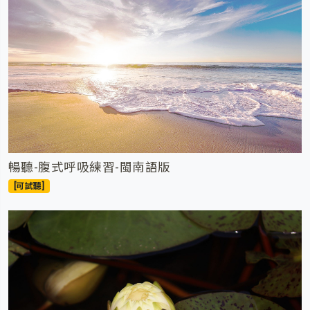
暢聽-腹式呼吸練習-閩南語版
[可試聽]