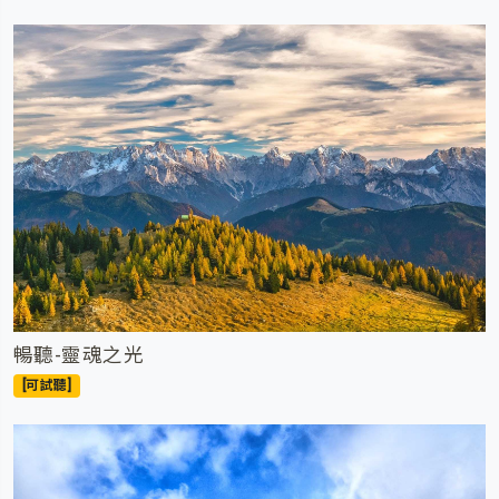
暢聽-靈魂之光
[可試聽]