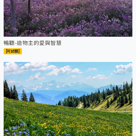
暢聽-造物主的愛與智慧
[可試聽]