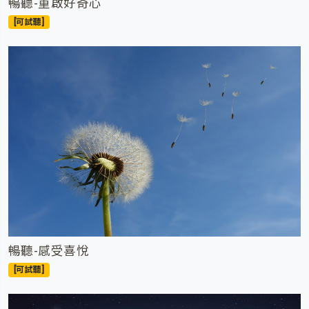
暢聽-重啟好奇心
[可試聽]
暢聽-感受喜悅
[可試聽]