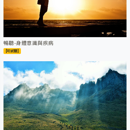
暢聽-身體意識與疾病
[可試聽]