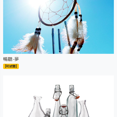
暢聽-夢
[可試聽]