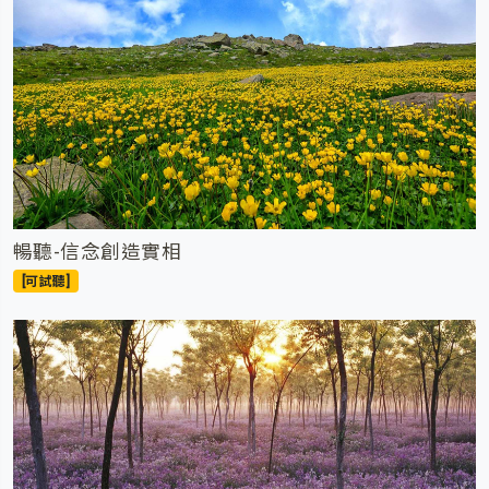
暢聽-信念創造實相
[可試聽]