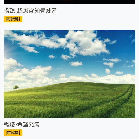
暢聽-超感官知覺練習
[可試聽]
暢聽-希望充滿
[可試聽]