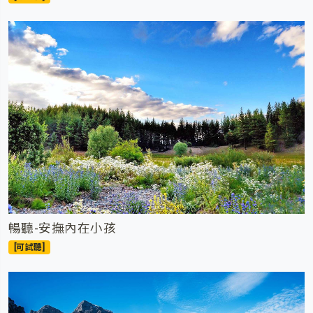
暢聽-安撫內在小孩
[可試聽]