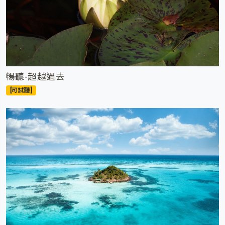
暢聽-超越過去
[可試聽]