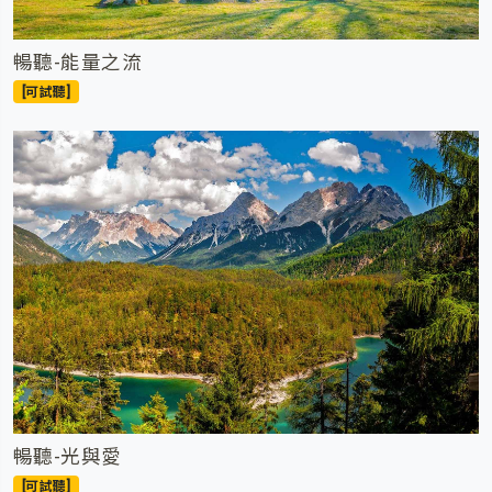
暢聽-能量之流
[可試聽]
暢聽-光與愛
[可試聽]