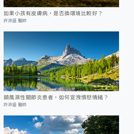
如果小孩有皮膚病，是否換環境比較好？
許添盛 醫師
類風濕性關節炎患者，如何宣洩憤怒情緒？
許添盛 醫師