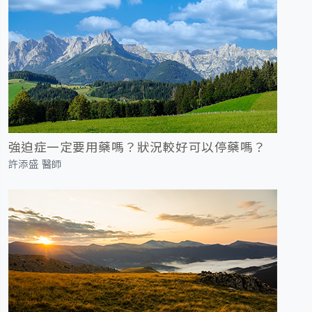
強迫症一定要用藥嗎？狀況較好可以停藥嗎？
許添盛 醫師