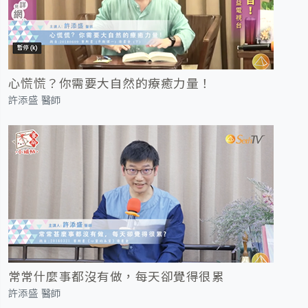
心慌慌？你需要大自然的療癒力量！
許添盛 醫師
常常什麼事都沒有做，每天卻覺得很累
許添盛 醫師