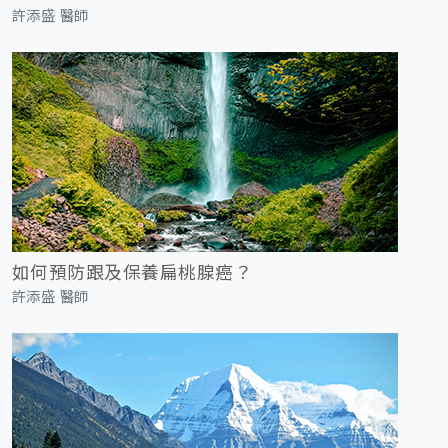
許添盛 醫師
如何預防跟及保養扁桃腺癌？
許添盛 醫師