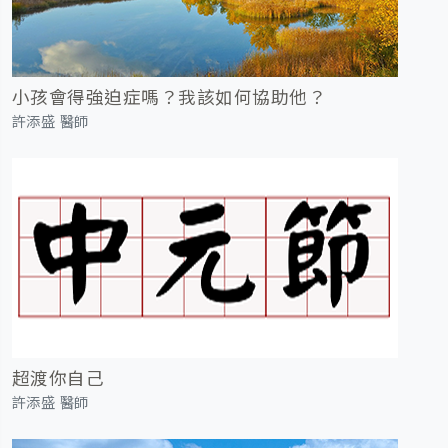
小孩會得強迫症嗎？我該如何協助他？
許添盛 醫師
超渡你自己
許添盛 醫師