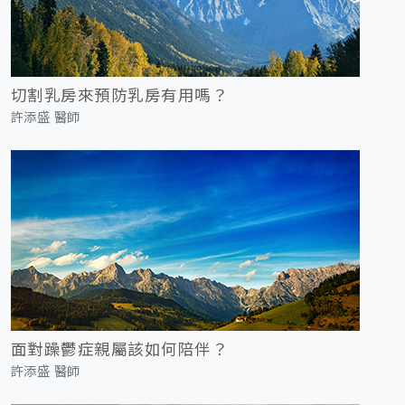
切割乳房來預防乳房有用嗎？
許添盛 醫師
面對躁鬱症親屬該如何陪伴？
許添盛 醫師