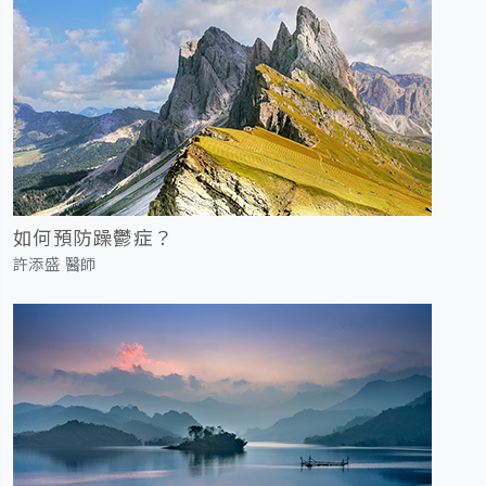
如何預防躁鬱症？
許添盛 醫師