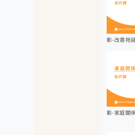
影-改善拖
影-家庭關