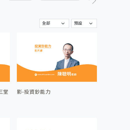
三堂
影-投資鈔能力