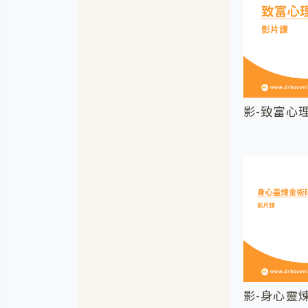
影-致富心
影-身心靈