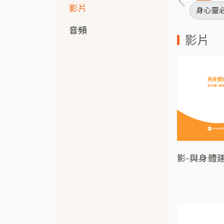
影片
身心靈
音頻
影片
影-與身體