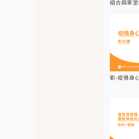
組合與單堂
影-疫情身