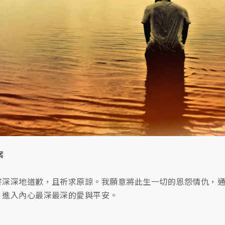
案
害深深地道歉，且祈求原諒。我願意將此生一切的恩怨情仇，
，進入內心最深最深的愛與平安。