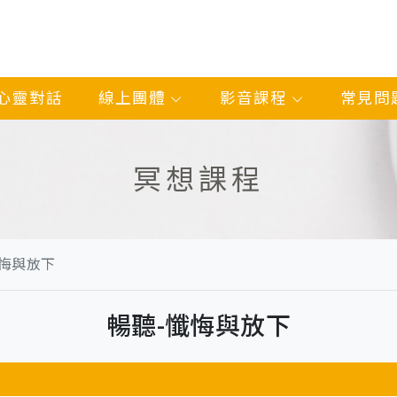
心靈對話
線上團體
影音課程
常見問
冥想課程
懺悔與放下
暢聽-懺悔與放下