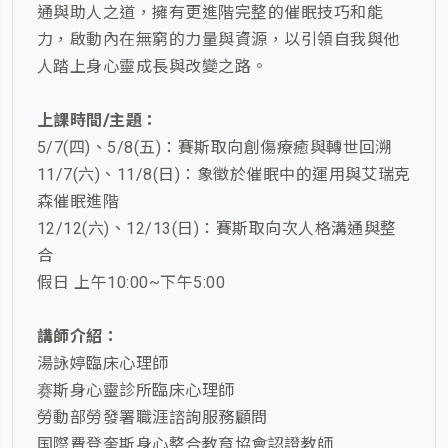
通與助人之道，擁有更進階完整的催眠技巧和能
力，啟動內在無窮的力量與資源，以引領自我與他
人踏上身心靈成長與改變之路。
上課時間/主題：
5/7(四)、5/8(五)：賽斯取向創傷療癒與轉世回溯
11/7(六)、11/8(日)：象徵於催眠中的運用與艾瑞克
森催眠進階
12/12(六)、12/13(日)：賽斯取向次人格溝通與整
合
假日 上午10:00~下午5:00
講師介紹：
湯詠婷臨床心理師
赛斯身心靈診所臨床心理師
勞動部勞發署職涯諮詢服務顧問
国際費登奎斯身心整合教育協會認證教師