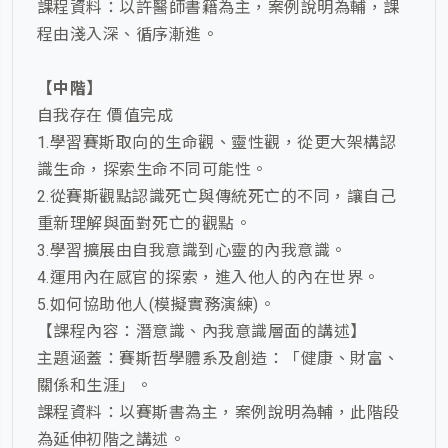
課程資料：以許醫師書籍為主，案例說明為輔，課
程由淺入深、循序漸進。
【中階】
自我存在 價值完成
1.學習賽斯取向的生命觀、靈性觀，從更大架構認
識生命，探索生命不同可能性。
2.從賽斯觀點認識死亡與傳統死亡的不同，讓自己
重新理解與面對死亡的觀點。
3.學習擴展由自我意識到心靈的內我意識。
4.運用內在感官的探索，進入他人的內在世界。
5.如何協助他人(模擬實務演練)。
【課程內容：潛意識、內我意識層面的講述】
主題涵蓋：賽斯哲學體系及創造：「健康、財富、
關係和生涯」。
課程資料：以賽斯書為主，案例說明為輔，此階段
為延伸初階之講述。