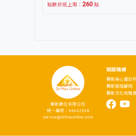
260
點數折抵上限：
點
相關機構
賽斯身心靈診
賽斯管理顧問
賽斯文化有聲
賽斯數位有限公司
統一編號：66652538
service@drhsuonline.com