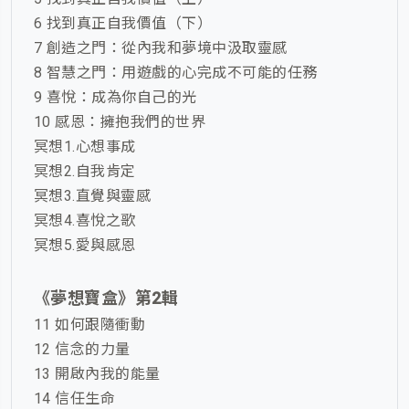
6 找到真正自我價值（下）
7 創造之門：從內我和夢境中汲取靈感
8 智慧之門：用遊戲的心完成不可能的任務
9 喜悅：成為你自己的光
10 感恩：擁抱我們的世界
冥想1.心想事成
冥想2.自我肯定
冥想3.直覺與靈感
冥想4.喜悅之歌
冥想5.愛與感恩
《
夢想寶盒
》第2輯
11 如何跟隨衝動
12 信念的力量
13 開啟內我的能量
14 信任生命