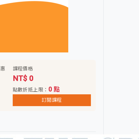
楊惠
課程價格
NT$ 0
0 點
點數折抵上限：
訂閱課程