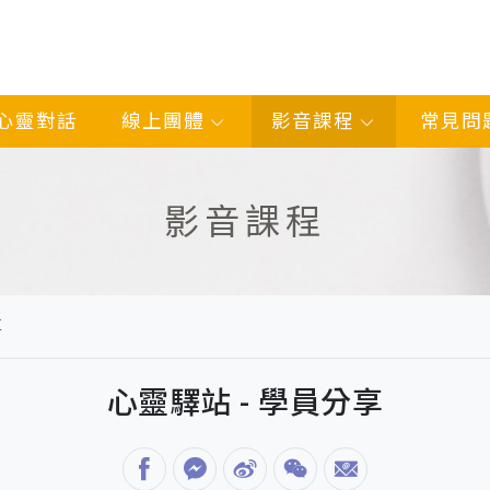
心靈對話
線上團體
影音課程
常見問
影音課程
享
心靈驛站 - 學員分享