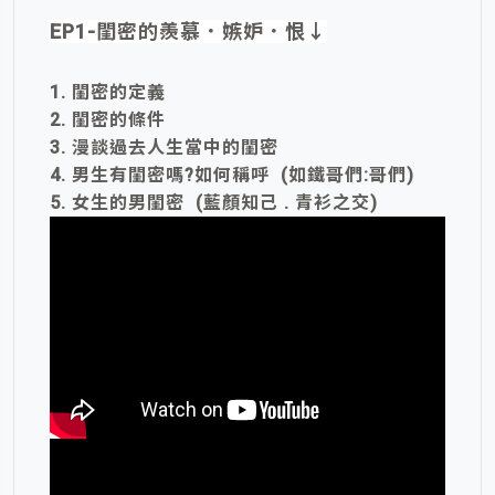
EP1-閨密的羨慕．嫉妒．恨↓
1. 閨密的定義
2. 閨密的條件
3. 漫談過去人生當中的閨密
4. 男生有閨密嗎?如何稱呼 (如鐵哥們:哥們)
5. 女生的男閨密 (藍顏知己 . 青衫之交)