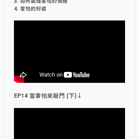
3. 如何處理害怕的情緒
4. 害怕的好處
EP14
當害怕來敲門 (下)
↓