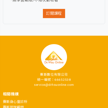
*無學習期限/不限次數收看
訂閱課程
賽斯數位有限公司
統一編號：66652538
service@drhsuonline.com
相關機構
賽斯身心靈診所
賽斯管理顧問