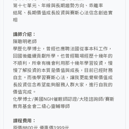
第十七單元、年線與長期趨勢方向、乖離率
結尾、長期價值成長投資與賽斯心法信念創造實
相
講師介紹：
陳聰明老師
學歷化學博士，曾經也應聘法國從事本科工作，
回國後繼續貢獻所學。也曾經職場經歷十幾年的
不順利，所幸有機會利用那十幾年學習投資，慢
慢了解投資的本質是價值與成長，目前已經財務
自主。而後學習賽斯心法，讓我更能覺察價值成
長投資信念希望能夠服務人群大家，進行自我的
價值完成。
化學博士/美國NGH催眠師認證/大陸諮詢師/賽斯
教育基金會二級心靈輔導師
課程費用：
原價8800元 優惠價3999元