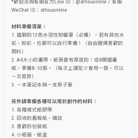
*歡迎洽詢客服官方Line ID：@drhsuonline / 客服
WeChat ID：drhsuonline
材料準備清單：
1. 雄獅的12色水溶性粉蠟筆（必備），若有其他水
彩、粉彩，也都可以自行準備！（自由選擇喜歡的
顏料）
2. A4大小的畫冊，紙張要有厚度的！或8開圖畫
紙，準備8-10張。（每次上課至少會用ㄧ張，可以
ㄧ次買齊）
3. ㄧ本筆記本與ㄧ支原子筆
另外請準備各種可以用於創作的材料：
1. 各種樣式紙膠帶
2. 回收的舊報紙、雜誌
3. 喜歡的包裝紙
4. 小紙箱、紙盒