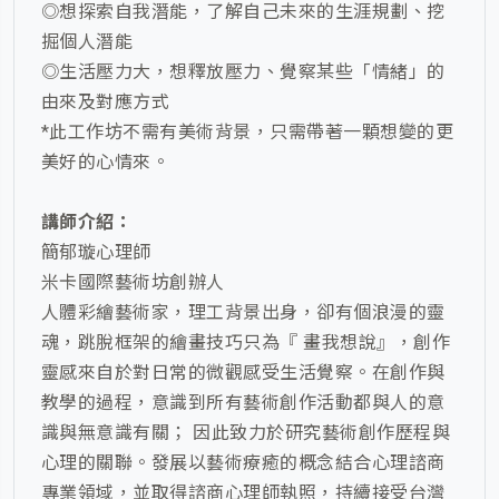
◎想探索自我潛能，了解自己未來的生涯規劃、挖
掘個人潛能
◎生活壓力大，想釋放壓力、覺察某些「情緒」的
由來及對應方式
*此工作坊不需有美術背景，只需帶著一顆想變的更
美好的心情來。
講師介紹：
簡郁璇心理師
米卡國際藝術坊創辦人
人體彩繪藝術家，理工背景出身，卻有個浪漫的靈
魂，跳脫框架的繪畫技巧只為『 畫我想說』，創作
靈感來自於對日常的微觀感受生活覺察。在創作與
教學的過程，意識到所有藝術創作活動都與人的意
識與無意識有關； 因此致力於研究藝術創作歷程與
心理的關聯。發展以藝術療癒的概念結合心理諮商
專業領域，並取得諮商心理師執照，持續接受台灣