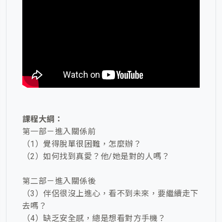
課程大綱：
第一部－進入關係前
（1）覺得脫單很困難，怎麼辦？
（
2
）
如何找到真愛？他/她是對的人嗎？
第二部－進入關係後
（
3
）
伴侶很沒上進心，看不到未來，要繼續走下
去嗎？
（
4
）
缺乏安全感，總是想看對方手機？